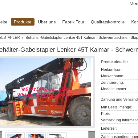
Vert
eite
Produkte
Über uns
Fabrik Tour
Qualitätskontrolle
Kon
ELSTAPLER
Behälter-Gabelstapler Lenker 45T Kalmar - Schwermaschinen Stap
ehälter-Gabelstapler Lenker 45T Kalmar - Schwer
Produktdetails:
Herkunftsort:
Markenname:
Zertifizierung:
Modellnummer:
Zahlung und Versan
Min Bestellmenge:
Preis:
Verpackung Informati
Lieferzeit:
Zahlungsbedingunge