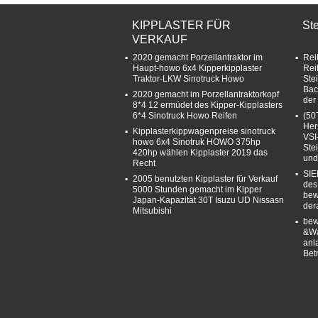
KIPPLASTER FÜR
St
VERKAUF
2020 gemacht Porzellantraktor im
Rei
Haupt-howo 6x4 Kipperkipplaster
Rei
Traktor-LKW Sinotruck Howo
Ste
Bac
2020 gemacht im Porzellantraktorkopf
der
8*4 12 ermüdet des Kipper-Kipplasters
6*4 Sinotruck Howo Reifen
(50
Her
Kipplasterkippwagenpreise sinotruck
VSI
howo 6x4 Sinotruk HOWO 375hp
Ste
420hp wählen Kipplaster 2019 das
und
Recht
SIE
2005 benutzten Kipplaster für Verkauf
des
5000 Stunden gemacht im Kipper
bew
Japan-Kapazität 30T Isuzu UD Nissasn
der
Mitsubishi
bew
&Wa
anl
Bet