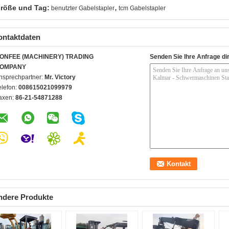
,
röße und Tag:
benutzter Gabelstapler
tcm Gabelstapler
ontaktdaten
ONFEE (MACHINERY) TRADING
Senden Sie Ihre Anfrage di
OMPANY
nsprechpartner:
Mr. Victory
elefon:
008615021099979
axen:
86-21-54871288
ndere Produkte