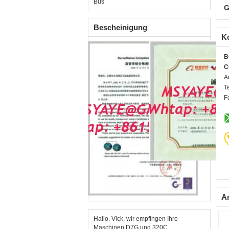
Bus
G
Bescheinigung
K
B
C
A
T
F
A
Hallo. Vick. wir empfingen Ihre
Maschinen D7G und 320C.