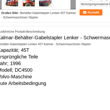
Versorgungsmaterial-F
Kontakt
Großes Bild :
Behälter-Gabelstapler Lenker 45T Kalmar
- Schwermaschinen Stapler
usführliche Produkt-Beschreibung
almar-Behälter-Gabelstapler Lenker - Schwermas
ehälter-Gabelstapler Lenker 45T Kalmar - Schwermaschinen Stapler
apazität; 45T
rsprüngliche Teile
ahr; 1996
Modell; DC4500
olvo-Maschine
ute Arbeitsbedingung
ww.cnteyee.com
ww.bulldozercat.com
ww.wheelloadercat.com
ww.machineryafrican.com