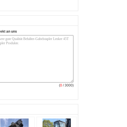
rekt an uns
(
0
/ 3000)