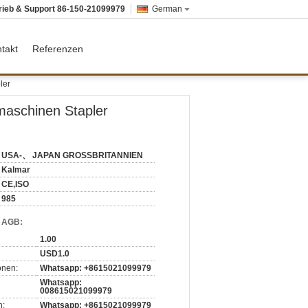
rieb & Support
86-150-21099979
German
takt
Referenzen
ler
maschinen Stapler
USA-、 JAPAN GROSSBRITANNIEN
Kalmar
CE,ISO
985
d AGB:
1.00
USD1.0
onen:
Whatsapp: +8615021099979
Whatsapp:
008615021099979
n:
Whatsapp: +8615021099979