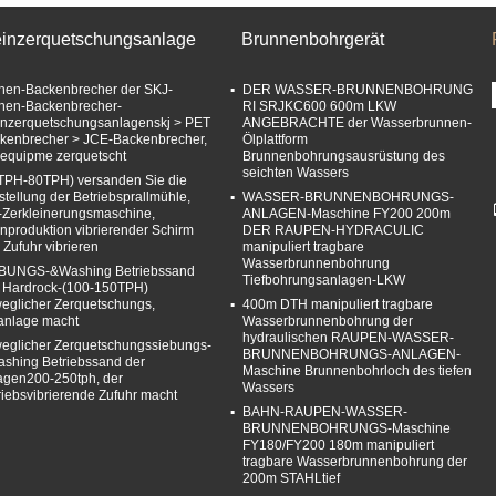
einzerquetschungsanlage
Brunnenbohrgerät
hen-Backenbrecher der SKJ-
DER WASSER-BRUNNENBOHRUNG
hen-Backenbrecher-
RI SRJKC600 600m LKW
inzerquetschungsanlagenskj > PET
ANGEBRACHTE der Wasserbrunnen-
kenbrecher > JCE-Backenbrecher,
Ölplattform
 equipme zerquetscht
Brunnenbohrungsausrüstung des
seichten Wassers
TPH-80TPH) versanden Sie die
stellung der Betriebsprallmühle,
WASSER-BRUNNENBOHRUNGS-
-Zerkleinerungsmaschine,
ANLAGEN-Maschine FY200 200m
inproduktion vibrierender Schirm
DER RAUPEN-HYDRACULIC
 Zufuhr vibrieren
manipuliert tragbare
Wasserbrunnenbohrung
BUNGS-&Washing Betriebssand
Tiefbohrungsanlagen-LKW
 Hardrock-(100-150TPH)
eglicher Zerquetschungs,
400m DTH manipuliert tragbare
anlage macht
Wasserbrunnenbohrung der
hydraulischen RAUPEN-WASSER-
eglicher Zerquetschungssiebungs-
BRUNNENBOHRUNGS-ANLAGEN-
shing Betriebssand der
Maschine Brunnenbohrloch des tiefen
agen200-250tph, der
Wassers
riebsvibrierende Zufuhr macht
BAHN-RAUPEN-WASSER-
BRUNNENBOHRUNGS-Maschine
FY180/FY200 180m manipuliert
tragbare Wasserbrunnenbohrung der
200m STAHLtief