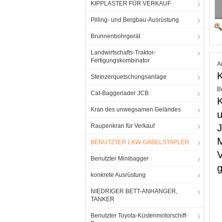
KIPPLASTER FÜR VERKAUF
Pilling- und Bergbau-Ausrüstung
Brunnenbohrgerät
Landwirtschafts-Traktor-
Fertigungskombinator
A
K
Steinzerquetschungsanlage
B
Cat-Baggerlader JCB
K
Kran des unwegsamen Geländes
u
Raupenkran für Verkauf
J
BENUTZTER LKW-GABELSTAPLER
V
Benutzter Minibagger
g
konkrete Ausrüstung
w
NIEDRIGER BETT-ANHÄNGER,
w
TANKER
w
Benutzter Toyota-Küstenmotorschiff-
w