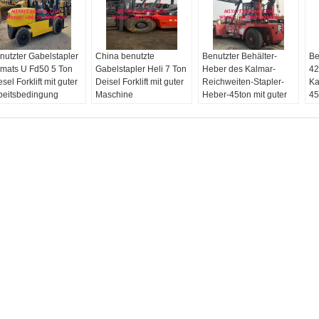
nutzter Gabelstapler
China benutzte
Benutzter Behälter-
Be
mats U Fd50 5 Ton
Gabelstapler Heli 7 Ton
Heber des Kalmar-
42
sel Forklift mit guter
Deisel Forklift mit guter
Reichweiten-Stapler-
Ka
beitsbedingung
Maschine
Heber-45ton mit guter
45
Zustand