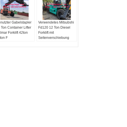
nutzter Gabelstapler
Verwendetes Mitsubshi
 Ton Container Lifter
Fd120 12 Ton Diesel
lmar Forklift 42ton
Forklift mit
ton F
Seitenverschiebung
und langer Gabel