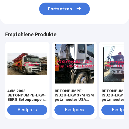
Fortsetzen
Empfohlene Produkte
46M 2003
BETONPUMPE-
BETONPUMPE
BETONPUMPE-LKW-
ISUZU-LKW 37M 42M
ISUZU-LKW 3
BERG Betonpumpen
putzmeister USA
putzmeister U
BENZ-LKW CER-PUs
LKW-brachte
LKW-brachte
Betonpumpe an
Betonpumpe a
Bestpreis
Bestpreis
Bestprei