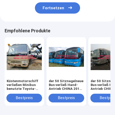
Fortsetzen
Empfohlene Produkte
Küstenmotorschiff
der 50 Sitznagelneue
der 50 Sitznag
verließen Minibus
Bus verließ Hand-
Bus verließ Ha
benutzte Toyota-
Antrieb CHINA 2017
Antrieb CHINA
Küstenmotorschiffbusse
2018 YUTONG-Bus
2018 YUTONG
Sitzerbusküstenmotorschiffkleinbus
für Verkauf
für Verkauf
Bestpreis
Bestpreis
Bestprei
TOYOTA-
Küstenmotorschiffbus
des Hand-Antriebs
29 für Verkauf