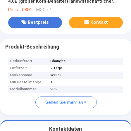
4.0E (großer Korn-Behälter) landwirtschaftlicher
Traktor zerteilt
Preis：USD1
MOQ：1
Bestpreis
Kontakt
Produkt-Beschreibung
Herkunftsort
Shanghai
Lieferzeit
7 Tage
Markenname
WORD
Min Bestellmenge
1
Modellnummer
985
Sehen Sie mehr an
Kontaktdaten