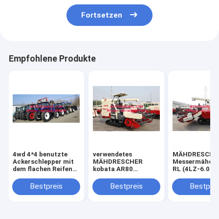
Fortsetzen
Empfohlene Produkte
4wd 4*4 benutzte
verwendetes
MÄHDRESCHE
Ackerschlepper mit
MÄHDRESCHER
Messermähdre
dem flachen Reifen
kobata AR80
RL (4LZ-6.0P)
der Lader, der
PRO988 PRO688
102hp
hydraulischen
kubota Ersatzteile
HERGESTELLT
Bestpreis
Bestpreis
Bestprei
Traktor mit
des Kornbehälters
CHINA
Vorderseiteladertraktor
steuert