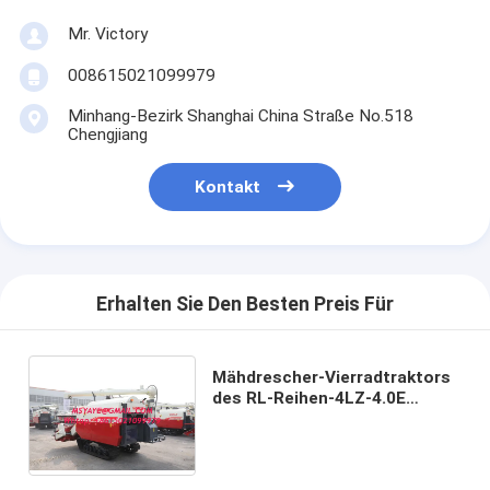
Mr. Victory
008615021099979
Minhang-Bezirk Shanghai China Straße No.518
Chengjiang
Kontakt
Erhalten Sie Den Besten Preis Für
Mähdrescher-Vierradtraktors
des RL-Reihen-4LZ-4.0E
(großer Korn-Behälter)
landwirtschaftlicher Traktor
zerteilt