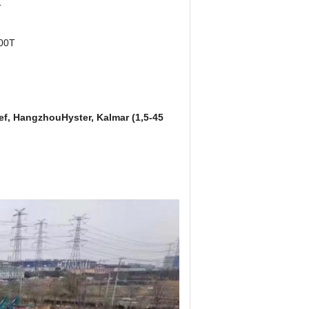
T
100T
ef, Hangzhou
Hyster, Kalmar (1,5-45