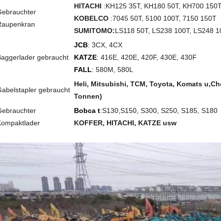
HITACHI
:
KH125 35T, KH180 50T, KH700 150
Gebrauchter
KOBELCO
:
7045 50T, 5100 100T, 7150 150T
Raupenkran
SUMITOMO
:
LS118 50T, LS238 100T, LS248 
JCB
: 3CX, 4CX
aggerlader gebraucht
KATZE
: 416E, 420E, 420F, 430E, 430F
FALL
: 580M, 580L
Heli, Mitsubishi, TCM, Toyota, Komats u,
Ch
abelstapler gebraucht
Tonnen)
Gebrauchter
Bobca t
:
S130,
S150, S300, S250, S185, S18
0
Kompaktlader
KOFFER, HITACHI, KATZE usw