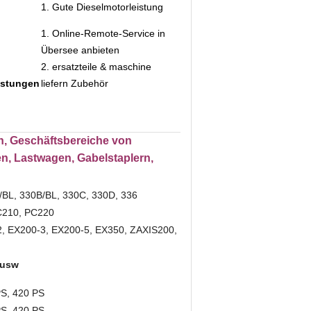
1. Gute Dieselmotorleistung
1. Online-Remote-Service in
Übersee anbieten
2. ersatzteile & maschine
istungen
liefern
Zubehör
n, Geschäftsbereiche von
n, Lastwagen, Gabelstaplern,
/BL
,
330B
/BL
, 330C
, 330D, 336
C210, PC220
, EX200-3, EX200-5, EX350, ZAXIS200,
 usw
PS, 420 PS
PS, 420 PS