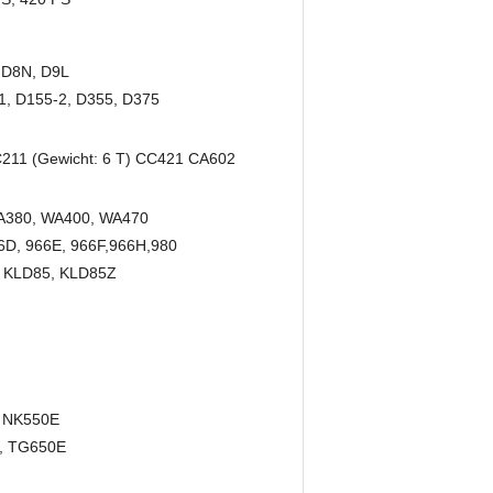
 D8N, D9L
1, D155-2, D355, D375
C211 (Gewicht: 6 T) CC421 CA602
A380, WA400, WA470
6D, 966E, 966F
,966H,980
, KLD85, KLD85Z
, NK550E
E, TG650E