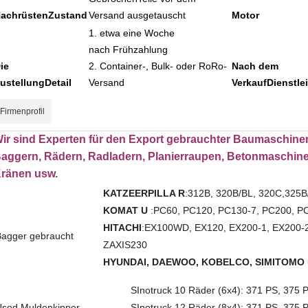
achrüsten
Zustand
Versand ausgetauscht
Motor
1. etwa eine Woche
nach
Frühzahlung
ie
2. Container-, Bulk- oder RoRo-
Nach dem
ustellung
Detail
Versand
Verkauf
Dienstle
Firmenprofil
ir sind Experten für den Export gebrauchter Baumaschine
aggern, Rädern, Radladern, Planierraupen, Betonmaschine
ränen usw.
KATZE
ERPILLA R
:
312B, 320B
/BL
, 320C,325B
KOMAT U
:
PC60, PC120, PC130-7, PC200, P
HITACHI
:
EX100WD, EX120, EX200-1, EX200-2
Bagger gebraucht
ZAXIS230
HYUNDAI, DAEWOO, K
OBEL
CO, SIMITOMO
S
Inotruck 10 Räder (6x4): 371 PS, 375 
U
sed Muldenkipper
S
Inotruck 12 Räder (8x4): 371 PS, 375 