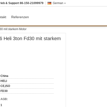
rieb & Support
86-150-21099979
German
takt
Referenzen
d30 mit starkem Motor
16 Heli 3ton Fd30 mit starkem
China
HELI
CE,ISO
FD30
d AGB:
1