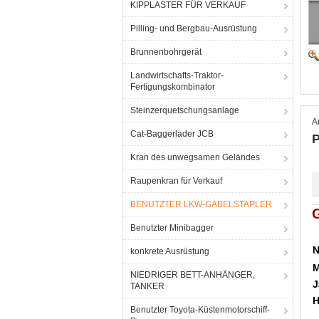
KIPPLASTER FÜR VERKAUF
Pilling- und Bergbau-Ausrüstung
Brunnenbohrgerät
Landwirtschafts-Traktor-
Fertigungskombinator
Steinzerquetschungsanlage
A
Cat-Baggerlader JCB
P
Kran des unwegsamen Geländes
Raupenkran für Verkauf
BENUTZTER LKW-GABELSTAPLER
Benutzter Minibagger
konkrete Ausrüstung
M
NIEDRIGER BETT-ANHÄNGER,
J
TANKER
H
Benutzter Toyota-Küstenmotorschiff-