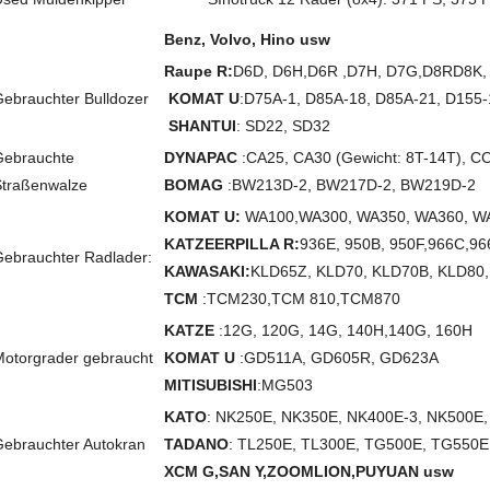
B
enz, Volvo, Hino usw
Raupe R
:
D6D, D6H,
D6R ,
D7H, D7G,
D8R
D8K,
ebrauchter Bulldozer
KOMAT U
:
D75A-1, D85A-18, D85A-21, D155-
SHANTUI
: SD22, SD32
Gebrauchte
DYNAPAC
:
CA25, CA30 (Gewicht: 8T-14T)
, C
Straßenwalze
BOMAG
:
BW213D-2, BW217D-2, BW219D-2
KOMAT U
:
WA100,
WA300, WA350, WA360, W
KATZE
ERPILLA R:
936E, 950B, 950F,
966C,
96
ebrauchter Radlader:
KAWASAKI
:
KLD65Z, KLD70, KLD70B, KLD80
TCM
:
TCM230,
TCM 810,
TCM870
KATZE
:
12G, 120G, 14G, 140H
,140G, 160H
otorgrader gebraucht
KOMAT U
:
GD511A, GD605R, GD623A
MITISUBISHI
:MG503
KATO
: NK250E, NK350E, NK400E-3, NK500E
ebrauchter Autokran
TADANO
: TL250E, TL300E, TG500E, TG550
XCM G,SAN Y,
Z
OOMLION,
PUYUAN usw