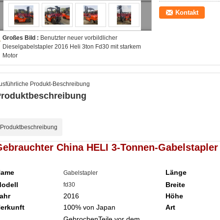
Kontakt
Großes Bild :
Benutzter neuer vorbildlicher
Dieselgabelstapler 2016 Heli 3ton Fd30 mit starkem
Motor
usführliche Produkt-Beschreibung
roduktbeschreibung
Produktbeschreibung
Gebrauchter China HELI 3-Tonnen-Gabelstapler
Name
Länge
Gabelstapler
odell
Breite
fd30
ahr
2016
Höhe
erkunft
100% von
Japan
Art
Gebrochen
Teile vor dem