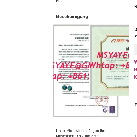
Bus
N
Bescheinigung
D
Z
W
B
K
Hallo. Vick. wir empfingen Ihre
Maschinen D7G und 320C.