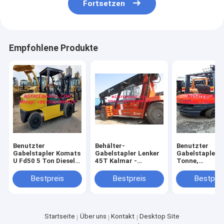
Fortsetzen
Empfohlene Produkte
Benutzter
Behälter-
Benutzter
Gabelstapler Komats
Gabelstapler Lenker
Gabelstapler 3
U Fd50 5 Ton Diesel
45T Kalmar -
Tonne,
Forklift mit guter
Schwermaschinen
Dieselgabelsta
Arbeitsbedingung
Stapler
des Paletten-
Bestpreis
Bestpreis
Bestprei
Gabelstapler-
Toyota mit
Seitenverschi
Startseite
Über uns
Kontakt
Desktop Site