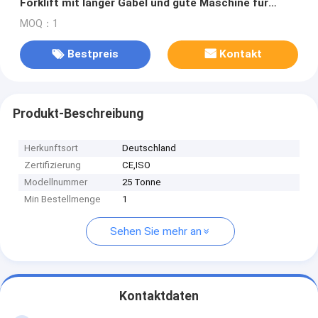
Forklift mit langer Gabel und gute Maschine für
Verkauf
MOQ：1
Bestpreis
Kontakt
Produkt-Beschreibung
Herkunftsort
Deutschland
Zertifizierung
CE,ISO
Modellnummer
25 Tonne
Min Bestellmenge
1
Sehen Sie mehr an
Kontaktdaten