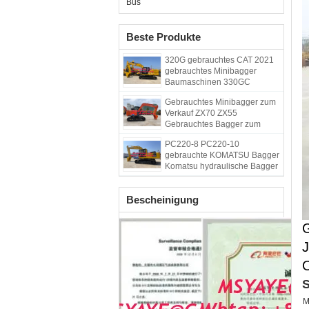
Bus
Beste Produkte
320G gebrauchtes CAT 2021
gebrauchtes Minibagger
Baumaschinen 330GC
gebrauchtes Kubota
Gebrauchtes Minibagger zum
Minibagger
Verkauf ZX70 ZX55
Gebrauchtes Bagger zum
Verkauf Gebrauchtes Hitachi
PC220-8 PC220-10
Bagger
gebrauchte KOMATSU Bagger
Komatsu hydraulische Bagger
Chile Peru Bagger
Bescheinigung
G
J
S
M