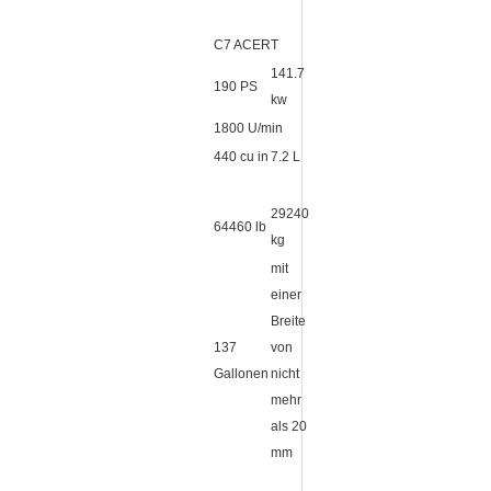
C7 ACERT
141.7
190 PS
kw
1800 U/min
440 cu in
7.2 L
29240
64460 lb
kg
mit
einer
Breite
137
von
Gallonen
nicht
mehr
als 20
mm