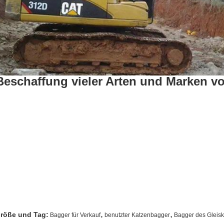
Beschaffung vieler Arten und Marken v
iehe auch: www.cnteyee.com
ie Kommission hat die Kommission aufgefordert,
ir haben eine Reihe von Informationen.
ww.machineryafrican.com
,
,
röße und Tag:
Bagger für Verkauf
benutzter Katzenbagger
Bagger des Gleis