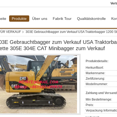
Vert
eite
Produkte
Über uns
Fabrik Tour
Qualitätskontrolle
Kon
FÜR VERKAUF
303E Gebrauchtbagger zum Verkauf USA Traktorbagger 1200 
03E Gebrauchtbagger zum Verkauf USA Traktorb
ette 305E 304E CAT Minibagger zum Verkauf
Produktdetails:
Herkunftsort:
Markenname:
Zertifizierung:
Modellnummer:
Zahlung und Versan
Min Bestellmenge:
Preis:
Verpackung Informati