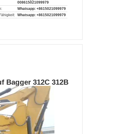
008615021099979
n:
Whatsapp: +8615021099979
ähigkeit:
Whatsapp: +8615021099979
f Bagger 312C 312B