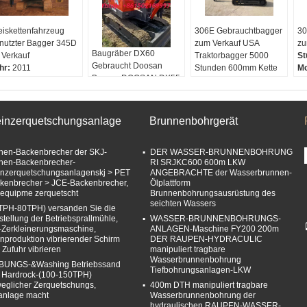
eiskettenfahrzeug
306E Gebrauchtbagger
30
nutzter Bagger 345D
zum Verkauf USA
zu
Baugräber DX60
r Verkauf
Traktorbagger 5000
St
Gebraucht Doosan
hr:
2011
Stunden 600mm Kette
Mo
Bagger DOOSAN DX55
CAT Bagger zum
Ke
DX60 Gebraucht
Verkauf
Ka
Kompaktbagger
Stunden:
5000
Marke:
Das ist
Motor:
CAT
einzerquetschungsanlage
Brunnenbohrgerät
DOOSAN.
Kette:
600 mm
Hergestellt in:
USA
Kapazität:
1,0 m3
hen-Backenbrecher der SKJ-
Stunden:
5000
DER WASSER-BRUNNENBOHRUNG
hen-Backenbrecher-
RI SRJKC600 600m LKW
Ein Eimer.:
0.5m3
inzerquetschungsanlagenskj > PET
ANGEBRACHTE der Wasserbrunnen-
kenbrecher > JCE-Backenbrecher,
Ölplattform
 equipme zerquetscht
Brunnenbohrungsausrüstung des
seichten Wassers
TPH-80TPH) versanden Sie die
stellung der Betriebsprallmühle,
WASSER-BRUNNENBOHRUNGS-
-Zerkleinerungsmaschine,
ANLAGEN-Maschine FY200 200m
inproduktion vibrierender Schirm
DER RAUPEN-HYDRACULIC
 Zufuhr vibrieren
manipuliert tragbare
Wasserbrunnenbohrung
BUNGS-&Washing Betriebssand
Tiefbohrungsanlagen-LKW
 Hardrock-(100-150TPH)
eglicher Zerquetschungs,
400m DTH manipuliert tragbare
anlage macht
Wasserbrunnenbohrung der
hydraulischen RAUPEN-WASSER-