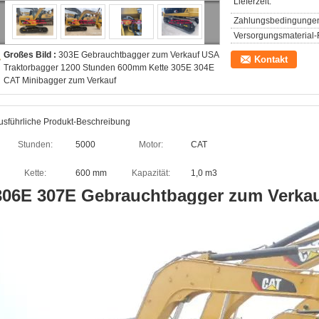
Lieferzeit:
Zahlungsbedingunge
Versorgungsmaterial-F
Großes Bild :
303E Gebrauchtbagger zum Verkauf USA
Kontakt
Traktorbagger 1200 Stunden 600mm Kette 305E 304E
CAT Minibagger zum Verkauf
usführliche Produkt-Beschreibung
Stunden:
5000
Motor:
CAT
Kette:
600 mm
Kapazität:
1,0 m3
306E 307E Gebrauchtbagger zum Verkau