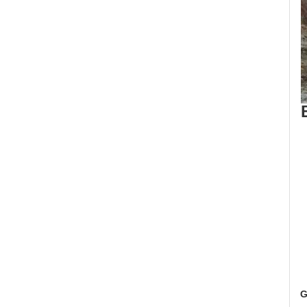
S
D
W
w
G