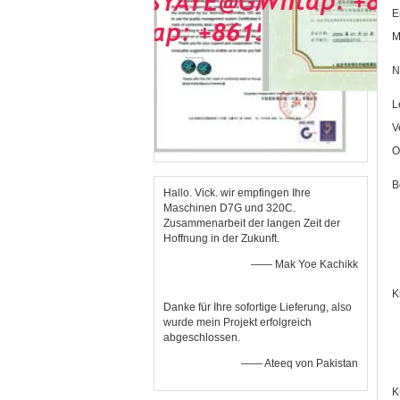
E
M
N
L
V
O
B
Hallo. Vick. wir empfingen Ihre
Maschinen D7G und 320C.
Zusammenarbeit der langen Zeit der
Hoffnung in der Zukunft.
—— Mak Yoe Kachikk
K
Danke für Ihre sofortige Lieferung, also
wurde mein Projekt erfolgreich
abgeschlossen.
—— Ateeq von Pakistan
K