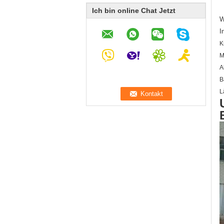
Ich bin online Chat Jetzt
W
I
K
M
A
B
L