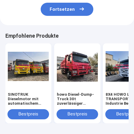
Fortsetzen
Empfohlene Produkte
SINOTRUK
howo Diesel-Dump-
8X4 HOWO LK
Dieselmotor mit
Truck 30t
TRANSPORT
automatischem
zuverlässiger
Industrie Berg
Getriebe HOWO
Fahrzeug-Dumpper
TRUCKS
Semi-Anhänger
Bestpreis
Bestpreis
Bestprei
Müllcontainer für
China 371 PS 375 PS
Großprojekte
420 PS