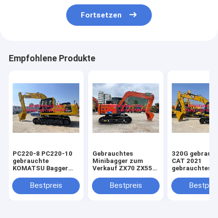
Fortsetzen
Empfohlene Produkte
PC220-8 PC220-10
Gebrauchtes
320G gebrauc
gebrauchte
Minibagger zum
CAT 2021
KOMATSU Bagger
Verkauf ZX70 ZX55
gebrauchtes
Komatsu
Gebrauchtes Bagger
Minibagger
hydraulische Bagger
zum Verkauf
Baumaschinen
Bestpreis
Bestpreis
Bestprei
Chile Peru Bagger
Gebrauchtes Hitachi
330GC gebrau
Bagger
Kubota Miniba